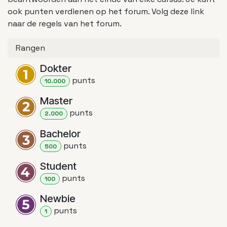
ook punten verdienen op het forum. Volg deze link
naar de regels van het forum.
Rangen
Dokter
punt
s
10.000
Master
punt
s
2.000
Bachelor
punt
s
500
Student
punt
s
100
Newbie
punt
s
1