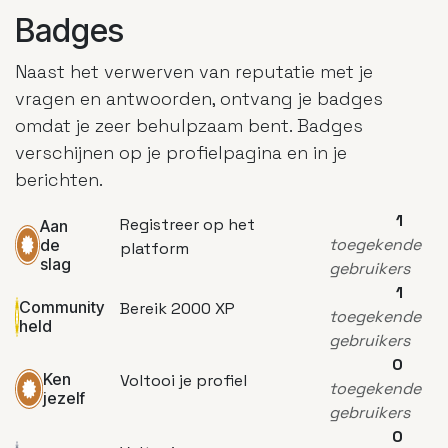
Badges
Naast het verwerven van reputatie met je
vragen en antwoorden, ontvang je badges
omdat je zeer behulpzaam bent.
Badges
verschijnen op je profielpagina en in je
berichten.
1
Registreer op het
Aan
toegekende
de
platform
slag
gebruikers
1
Community
Bereik 2000 XP
toegekende
held
gebruikers
0
Ken
Voltooi je profiel
toegekende
jezelf
gebruikers
0