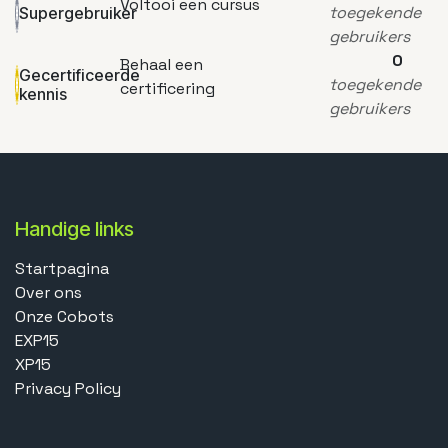
Voltooi een cursus
toegekende
Supergebruiker
gebruikers
0
Behaal een
Gecertificeerde
toegekende
certificering
kennis
gebruikers
Handige links
Startpagina
Over ons
Onze Cobots
EXP15
XP15
Privacy Policy